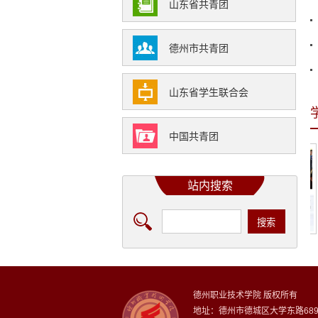
山东省共青团
德州市共青团
山东省学生联合会
中国共青团
站内搜索
宣...
我校举行19校学生...
我校召开19级院学...
德州职业技术学院 版权所有
地址：德州市德城区大学东路68