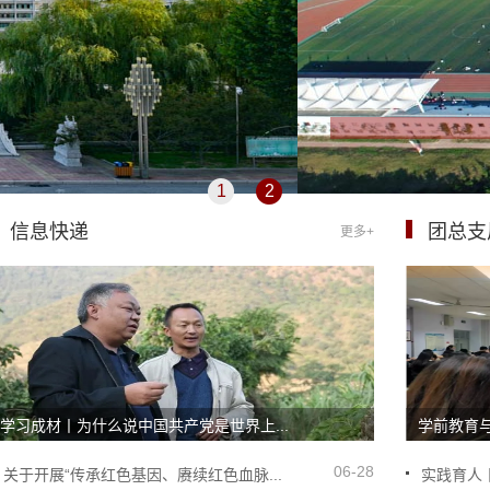
1
2
信息快递
团总支
更多+
学习成材丨为什么说中国共产党是世界上...
学前教育与
06-28
关于开展“传承红色基因、赓续红色血脉...
实践育人