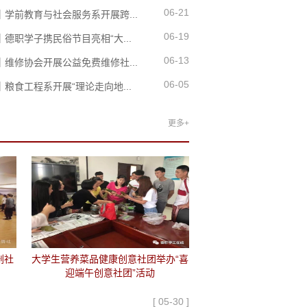
06-21
｜学前教育与社会服务系开展跨...
06-19
德职学子携民俗节目亮相“大...
06-13
｜维修协会开展公益免费维修社...
06-05
粮食工程系开展“理论走向地...
更多+
剧社
大学生营养菜品健康创意社团举办“喜
迎端午创意社团”活动
[ 05-30 ]